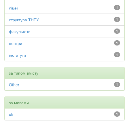
ліцеї
1
структура ТНТУ
1
факультети
1
центри
1
інститути
1
за типом вмісту
Other
1
за мовами
uk
1