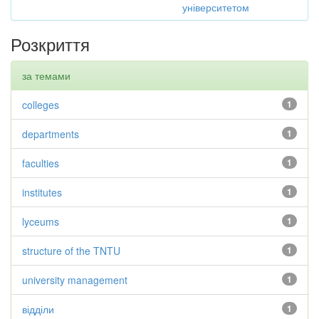
університетом
Розкриття
за темами
colleges
1
departments
1
faculties
1
institutes
1
lyceums
1
structure of the TNTU
1
university management
1
відділи
1