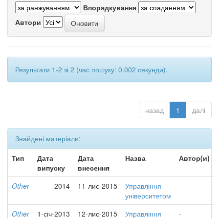
Впорядкування
Автори
Результати 1-2 зі 2 (час пошуку: 0.002 секунди).
назад
1
далі
Знайдені матеріали:
Тип
Дата
Дата
Назва
Автор(и)
випуску
внесення
Other
2014
11-лис-2015
Управління
-
університетом
Other
1-січ-2013
12-лис-2015
Управління
-