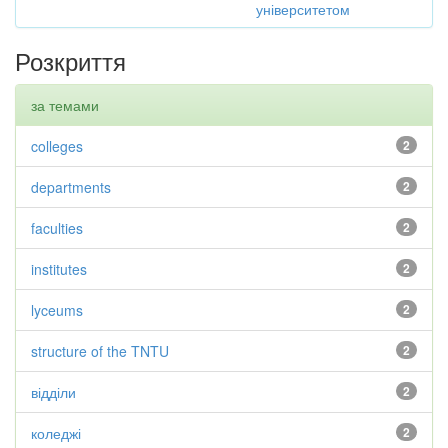
університетом
Розкриття
за темами
colleges
2
departments
2
faculties
2
institutes
2
lyceums
2
structure of the TNTU
2
відділи
2
коледжі
2