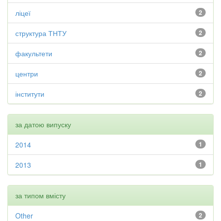
ліцеї
2
структура ТНТУ
2
факультети
2
центри
2
інститути
2
за датою випуску
2014
1
2013
1
за типом вмісту
Other
2