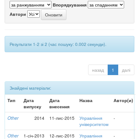
Впорядкування
Автори
Результати 1-2 зі 2 (час пошуку: 0.002 секунди).
назад
1
далі
Знайдені матеріали:
Тип
Дата
Дата
Назва
Автор(и)
випуску
внесення
Other
2014
11-лис-2015
Управління
-
університетом
Other
1-січ-2013
12-лис-2015
Управління
-