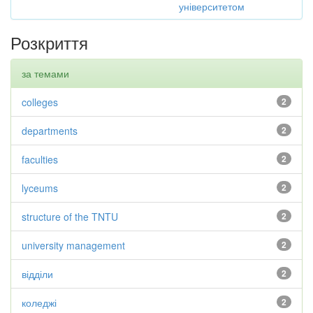
університетом
Розкриття
за темами
colleges
2
departments
2
faculties
2
lyceums
2
structure of the TNTU
2
university management
2
відділи
2
коледжі
2