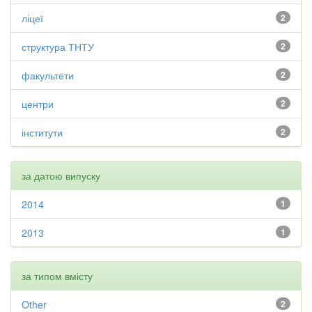
ліцеї
2
структура ТНТУ
2
факультети
2
центри
2
інститути
2
за датою випуску
2014
1
2013
1
за типом вмісту
Other
2