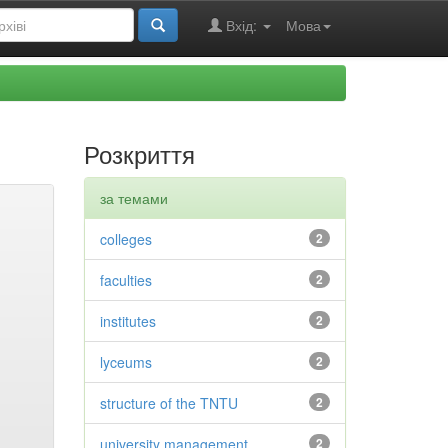
Вхід:
Мова
Розкриття
за темами
colleges
2
faculties
2
institutes
2
lyceums
2
structure of the TNTU
2
university management
2