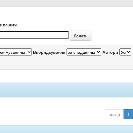
в пошуку.
Впорядкування
Автори
назад
1