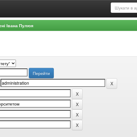
ені Івана Пулюя