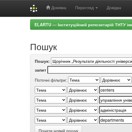
Домівка
Перегляд
Довідка
Skip
ELARTU — Інституційний репозитарій ТНТУ ім
navigation
Пошук
Пошук:
запит
Поточні фільтри:
Почати новий пошук