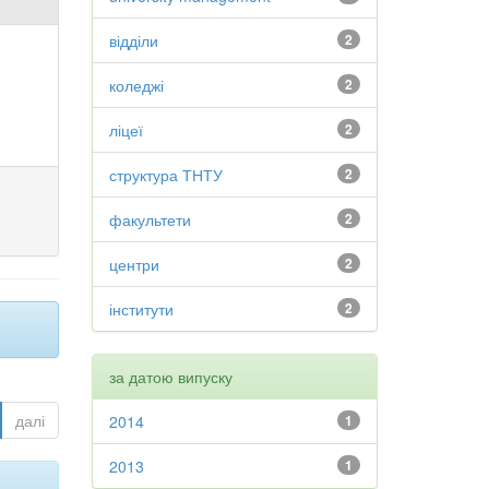
відділи
2
коледжі
2
ліцеї
2
структура ТНТУ
2
факультети
2
центри
2
інститути
2
за датою випуску
далі
2014
1
2013
1