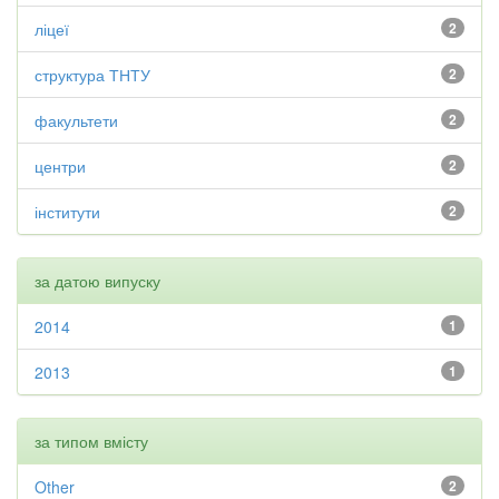
ліцеї
2
структура ТНТУ
2
факультети
2
центри
2
інститути
2
за датою випуску
2014
1
2013
1
за типом вмісту
Other
2