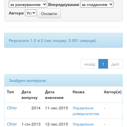
Впорядкування
Автори
Результати 1-2 зі 2 (час пошуку: 0.001 секунди).
назад
1
далі
Знайдені матеріали:
Тип
Дата
Дата
Назва
Автор(и)
випуску
внесення
Other
2014
11-лис-2015
Управління
-
університетом
Other
1-січ-2013
12-лис-2015
Управління
-