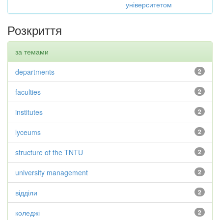
університетом
Розкриття
за темами
departments
2
faculties
2
institutes
2
lyceums
2
structure of the TNTU
2
university management
2
відділи
2
коледжі
2