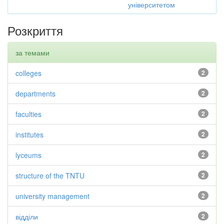
університетом
Розкриття
за темами
colleges
2
departments
2
faculties
2
institutes
2
lyceums
2
structure of the TNTU
2
university management
2
відділи
2