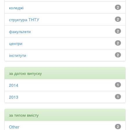
коледжі
2
структура ТНТУ
2
факультети
2
центри
2
інститути
2
за датою випуску
2014
1
2013
1
за типом вмісту
Other
2