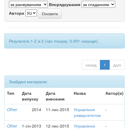
Впорядкування
Автори
Результати 1-2 зі 2 (час пошуку: 0.001 секунди).
назад
1
далі
Знайдені матеріали:
Тип
Дата
Дата
Назва
Автор(и)
випуску
внесення
Other
2014
11-лис-2015
Управління
-
університетом
Other
1-січ-2013
12-лис-2015
Управління
-