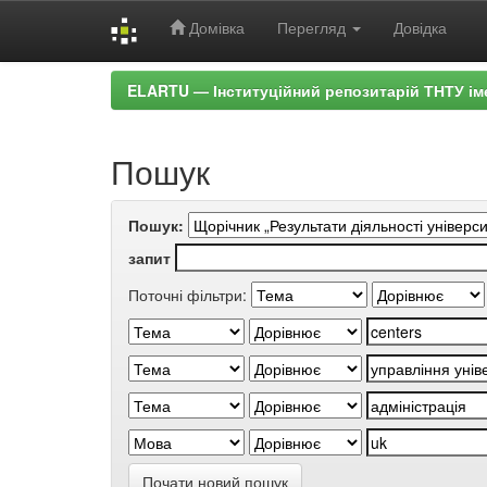
Домівка
Перегляд
Довідка
Skip
ELARTU — Інституційний репозитарій ТНТУ ім
navigation
Пошук
Пошук:
запит
Поточні фільтри:
Почати новий пошук