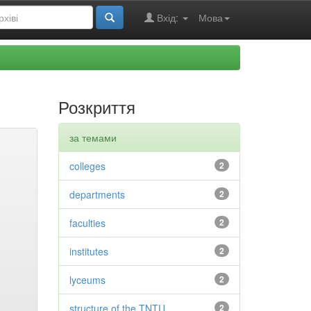
Вхід:
Мова
Розкриття
за темами
colleges
2
departments
2
faculties
2
institutes
2
lyceums
2
structure of the TNTU
2