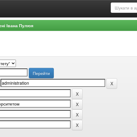
ені Івана Пулюя