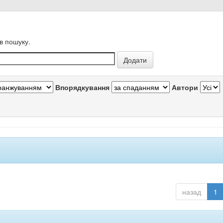
в пошуку.
Впорядкування
Автори
назад
1