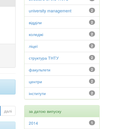
university management
2
відділи
2
коледжі
2
ліцеї
2
структура ТНТУ
2
факультети
2
центри
2
інститути
2
далі
за датою випуску
2014
1