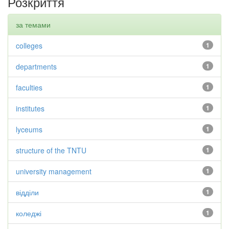
Розкриття
за темами
colleges
1
departments
1
faculties
1
institutes
1
lyceums
1
structure of the TNTU
1
university management
1
відділи
1
коледжі
1