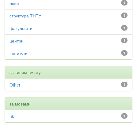
ліцеї
1
структура ТНТУ
1
факультети
1
центри
1
інститути
1
за типом вмісту
Other
1
за мовами
uk
1