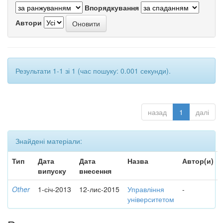
Впорядкування
Автори
Результати 1-1 зі 1 (час пошуку: 0.001 секунди).
назад
1
далі
Знайдені матеріали:
Тип
Дата
Дата
Назва
Автор(и)
випуску
внесення
Other
1-січ-2013
12-лис-2015
Управління
-
університетом