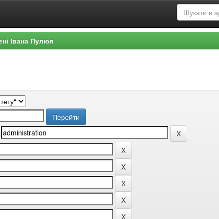
ені Івана Пулюя