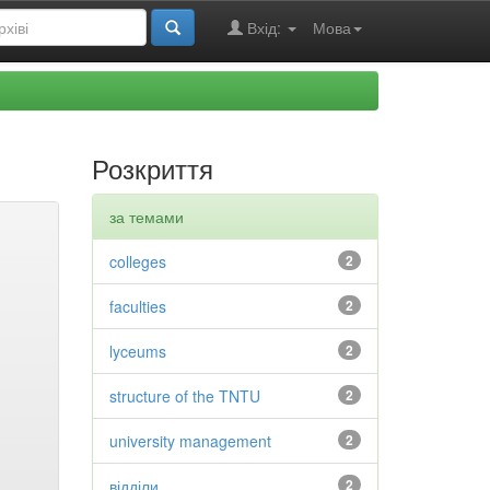
Вхід:
Мова
Розкриття
за темами
colleges
2
faculties
2
lyceums
2
structure of the TNTU
2
university management
2
відділи
2