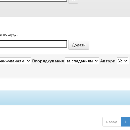
в пошуку.
Впорядкування
Автори
назад
1