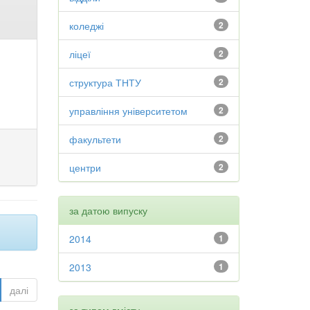
коледжі
2
ліцеї
2
структура ТНТУ
2
управління університетом
2
факультети
2
центри
2
за датою випуску
2014
1
2013
1
далі