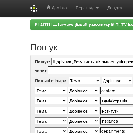
Домівка
Перегляд
Довідка
Skip
ELARTU — Інституційний репозитарій ТНТУ ім
navigation
Пошук
Пошук:
запит
Поточні фільтри: