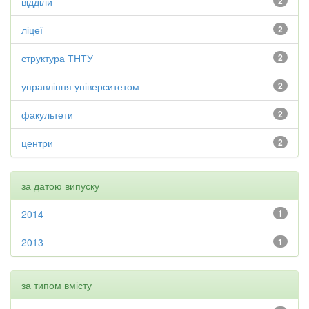
відділи
2
ліцеї
2
структура ТНТУ
2
управління університетом
2
факультети
2
центри
2
за датою випуску
2014
1
2013
1
за типом вмісту