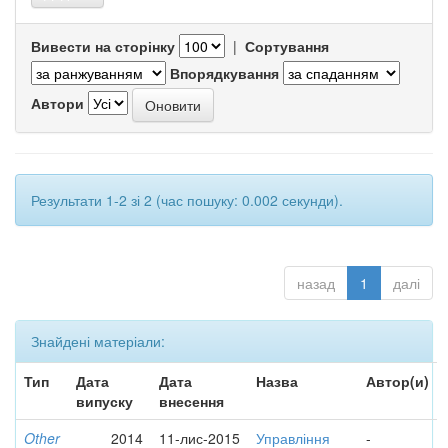
Вивести на сторінку
|
Сортування
Впорядкування
Автори
Результати 1-2 зі 2 (час пошуку: 0.002 секунди).
назад
1
далі
Знайдені матеріали:
Тип
Дата
Дата
Назва
Автор(и)
випуску
внесення
Other
2014
11-лис-2015
Управління
-