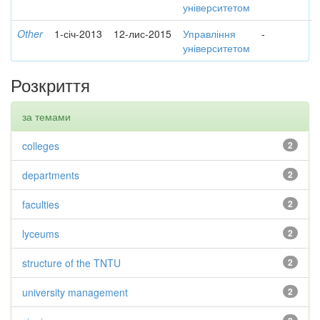
університетом
Other
1-січ-2013
12-лис-2015
Управління
-
університетом
Розкриття
за темами
colleges
2
departments
2
faculties
2
lyceums
2
structure of the TNTU
2
university management
2