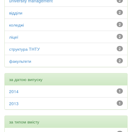
university management
2
відділи
2
коледжі
2
ліцеї
2
структура ТНТУ
2
факультети
2
за датою випуску
2014
1
2013
1
за типом вмісту