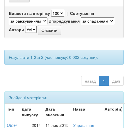
Вивести на сторінку
|
Сортування
Впорядкування
Автори
Результати 1-2 зі 2 (час пошуку: 0.002 секунди).
назад
1
далі
Знайдені матеріали:
Тип
Дата
Дата
Назва
Автор(и)
випуску
внесення
Other
2014
11-лис-2015
Управління
-