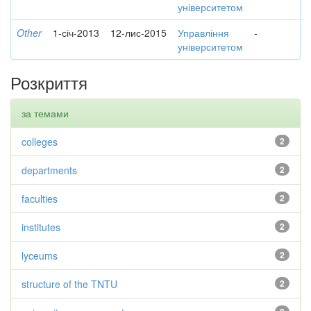
університетом
Other
1-січ-2013
12-лис-2015
Управління
-
університетом
Розкриття
за темами
colleges
2
departments
2
faculties
2
institutes
2
lyceums
2
structure of the TNTU
2