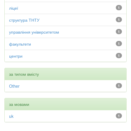
ліцеї
1
структура ТНТУ
1
управління університетом
1
факультети
1
центри
1
за типом вмісту
Other
1
за мовами
uk
1