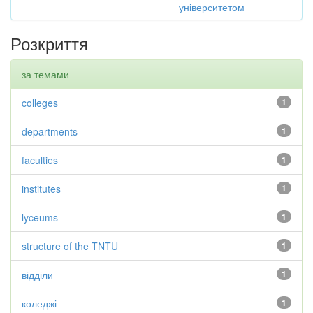
університетом
Розкриття
за темами
colleges
1
departments
1
faculties
1
institutes
1
lyceums
1
structure of the TNTU
1
відділи
1
коледжі
1