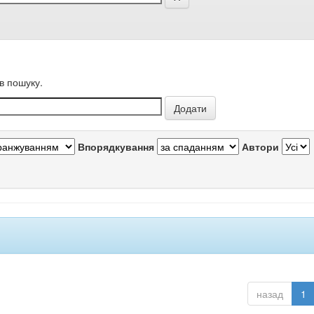
в пошуку.
Впорядкування
Автори
назад
1