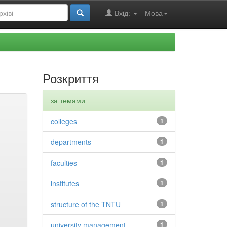
Вхід:
Мова
Розкриття
за темами
colleges
1
departments
1
faculties
1
institutes
1
structure of the TNTU
1
university management
1