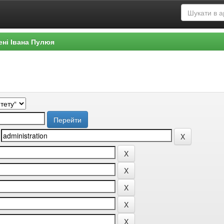
ені Івана Пулюя