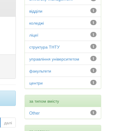
відділи
1
коледжі
1
ліцеї
1
структура ТНТУ
1
управління університетом
1
факультети
1
центри
1
за типом вмісту
Other
1
далі