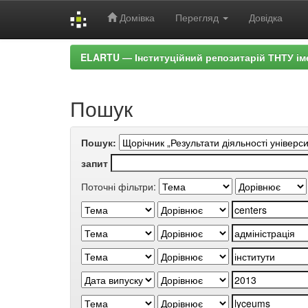
Домівка
Перегляд
Довідка
Skip
ELARTU — Інституційний репозитарій ТНТУ ім
navigation
Пошук
Пошук:
запит
Поточні фільтри: