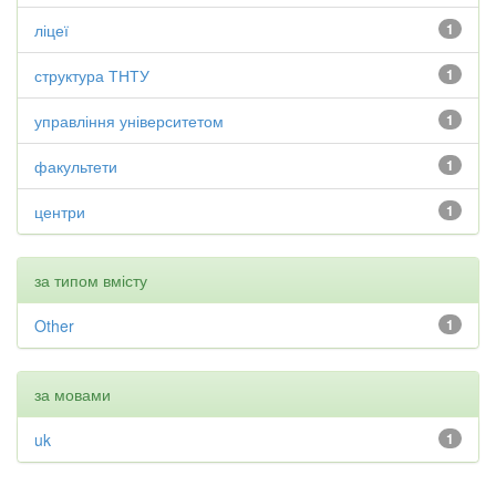
ліцеї
1
структура ТНТУ
1
управління університетом
1
факультети
1
центри
1
за типом вмісту
Other
1
за мовами
uk
1