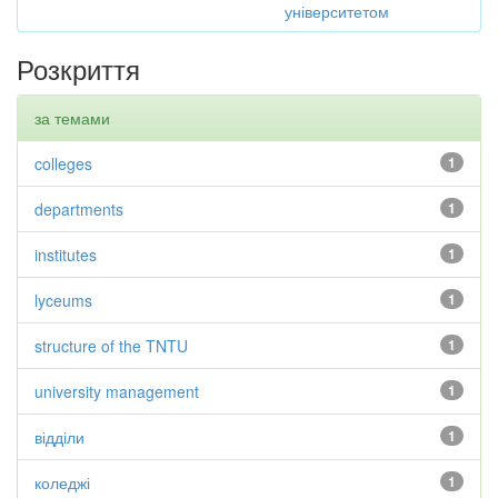
університетом
Розкриття
за темами
colleges
1
departments
1
institutes
1
lyceums
1
structure of the TNTU
1
university management
1
відділи
1
коледжі
1