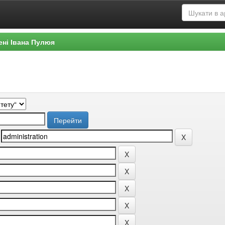
ені Івана Пулюя