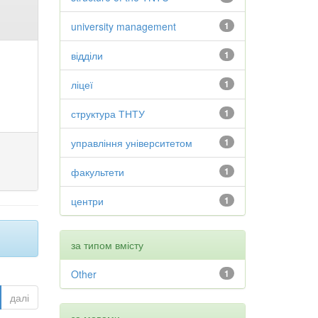
university management
1
відділи
1
ліцеї
1
структура ТНТУ
1
управління університетом
1
факультети
1
центри
1
за типом вмісту
Other
1
далі