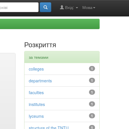
Вхід:
Мова
Розкриття
за темами
colleges
1
departments
1
faculties
1
institutes
1
lyceums
1
structure of the TNTU
1