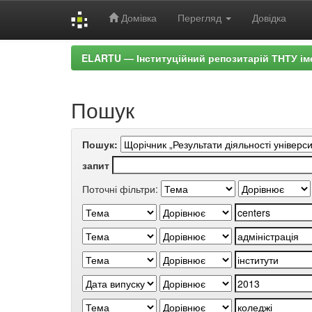
Домівка
Перегляд
Довідка
Skip
ELARTU — Інституційний репозитарій ТНТУ ім
navigation
Пошук
Пошук:
запит
Поточні фільтри: