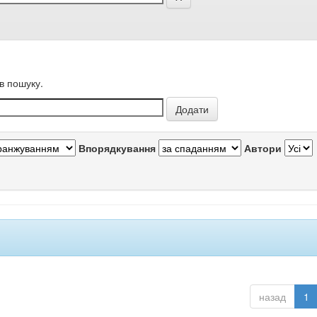
в пошуку.
Впорядкування
Автори
назад
1