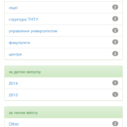
ліцеї
2
структура ТНТУ
2
управління університетом
2
факультети
2
центри
2
за датою випуску
2014
1
2013
1
за типом вмісту
Other
2