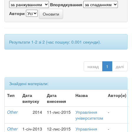
Впорядкування
Автори
Результати 1-2 зі 2 (час пошуку: 0.001 секунди).
назад
1
далі
Знайдені матеріали:
Тип
Дата
Дата
Назва
Автор(и)
випуску
внесення
Other
2014
11-лис-2015
Управління
-
університетом
Other
1-січ-2013
12-лис-2015
Управління
-