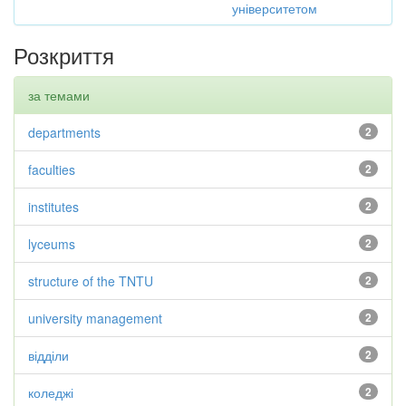
університетом
Розкриття
за темами
departments
2
faculties
2
institutes
2
lyceums
2
structure of the TNTU
2
university management
2
відділи
2
коледжі
2