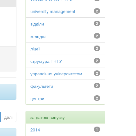
university management
2
відділи
2
коледжі
2
ліцеї
2
структура ТНТУ
2
управління університетом
2
факультети
2
центри
2
далі
за датою випуску
2014
1