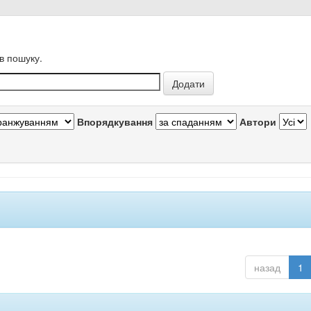
в пошуку.
Впорядкування
Автори
назад
1