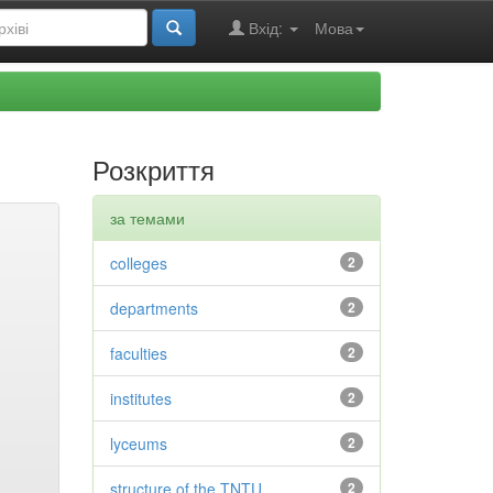
Вхід:
Мова
Розкриття
за темами
colleges
2
departments
2
faculties
2
institutes
2
lyceums
2
structure of the TNTU
2