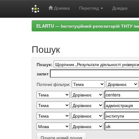
Домівка
Перегляд
Довідка
Skip
ELARTU — Інституційний репозитарій ТНТУ ім
navigation
Пошук
Пошук:
запит
Поточні фільтри:
Почати новий пошук