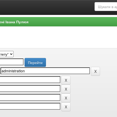
ені Івана Пулюя