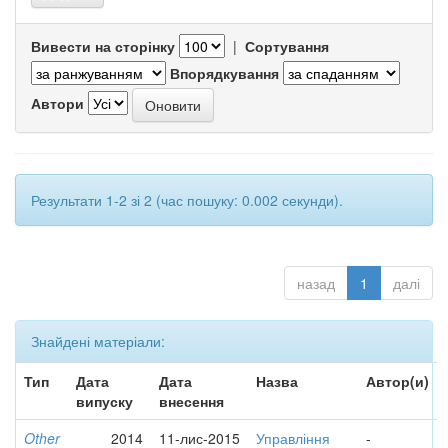
Вивести на сторінку
|
Сортування
Впорядкування
Автори
Результати 1-2 зі 2 (час пошуку: 0.002 секунди).
назад
1
далі
Знайдені матеріали:
Тип
Дата
Дата
Назва
Автор(и)
випуску
внесення
Other
2014
11-лис-2015
Управління
-