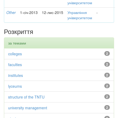
університетом
Other
1-січ-2013
12-лис-2015
Управління
-
університетом
Розкриття
за темами
colleges
2
faculties
2
institutes
2
lyceums
2
structure of the TNTU
2
university management
2