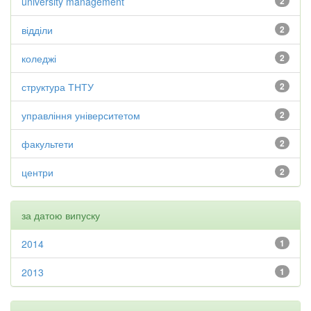
university management
2
відділи
2
коледжі
2
структура ТНТУ
2
управління університетом
2
факультети
2
центри
2
за датою випуску
2014
1
2013
1