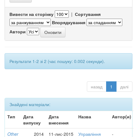
Вивести на сторінку
|
Сортування
Впорядкування
Автори
Результати 1-2 зі 2 (час пошуку: 0.002 секунди).
назад
1
далі
Знайдені матеріали:
Тип
Дата
Дата
Назва
Автор(и)
випуску
внесення
Other
2014
11-лис-2015
Управління
-