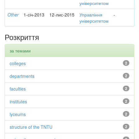
університетом
Other
1-січ-2013
12-лис-2015
Управління
-
університетом
Розкриття
за темами
colleges
2
departments
2
faculties
2
institutes
2
lyceums
2
structure of the TNTU
2