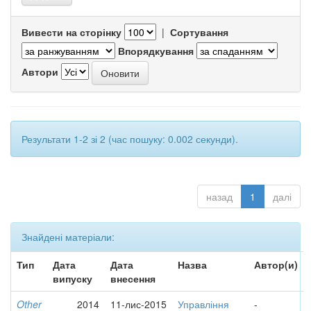
Вивести на сторінку
|
Сортування
Впорядкування
Автори
Результати 1-2 зі 2 (час пошуку: 0.002 секунди).
назад
1
далі
Знайдені матеріали:
Тип
Дата
Дата
Назва
Автор(и)
випуску
внесення
Other
2014
11-лис-2015
Управління
-