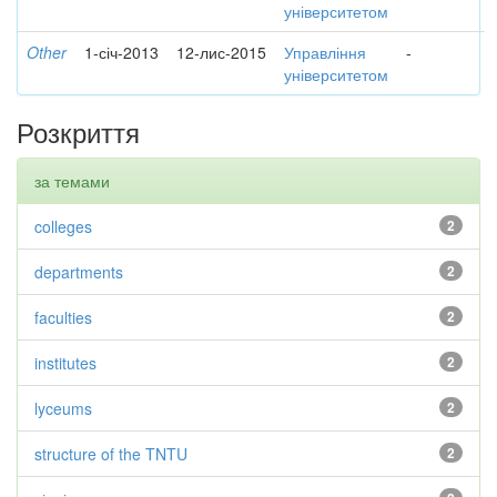
університетом
Other
1-січ-2013
12-лис-2015
Управління
-
університетом
Розкриття
за темами
colleges
2
departments
2
faculties
2
institutes
2
lyceums
2
structure of the TNTU
2