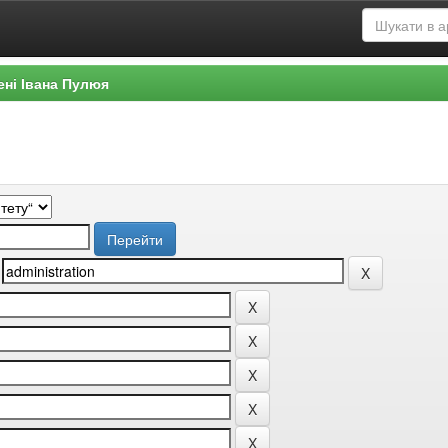
ені Івана Пулюя