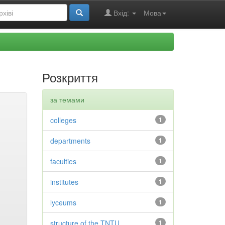
Вхід:
Мова
Розкриття
за темами
colleges
1
departments
1
faculties
1
institutes
1
lyceums
1
structure of the TNTU
1