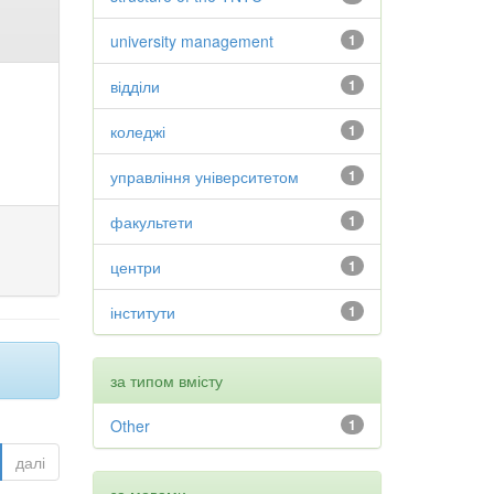
university management
1
відділи
1
коледжі
1
управління університетом
1
факультети
1
центри
1
інститути
1
за типом вмісту
Other
1
далі