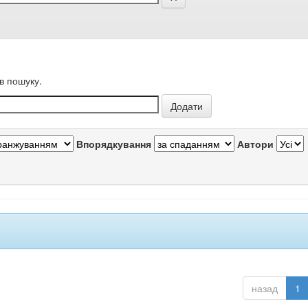
в пошуку.
Впорядкування
Автори
назад
1