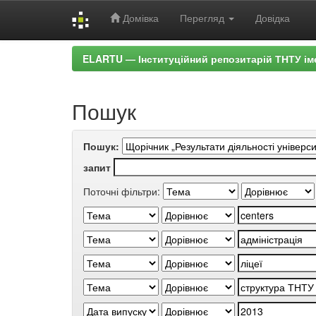
Домівка
Перегляд
Довідка
Skip
ELARTU — Інституційний репозитарій ТНТУ ім
navigation
Пошук
Пошук:
запит
Поточні фільтри: