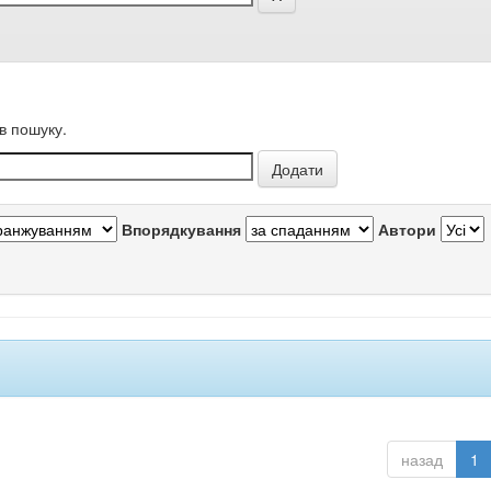
в пошуку.
Впорядкування
Автори
назад
1