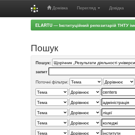
Домівка
Перегляд
Довідка
Skip
ELARTU — Інституційний репозитарій ТНТУ ім
navigation
Пошук
Пошук:
запит
Поточні фільтри: