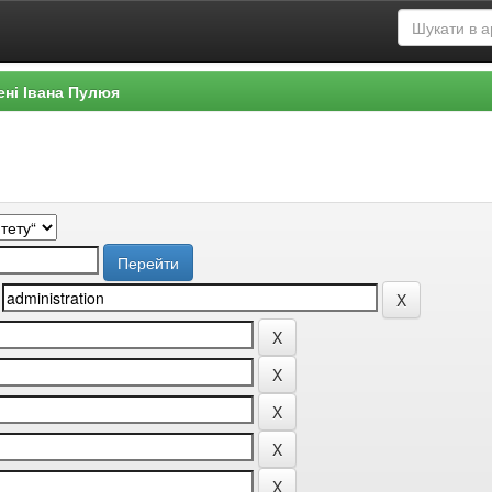
ені Івана Пулюя