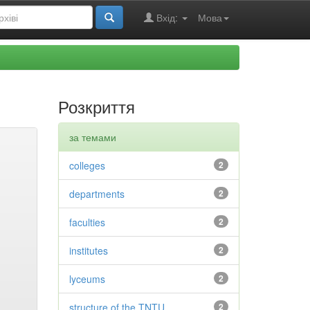
Вхід:
Мова
Розкриття
за темами
colleges
2
departments
2
faculties
2
institutes
2
lyceums
2
structure of the TNTU
2