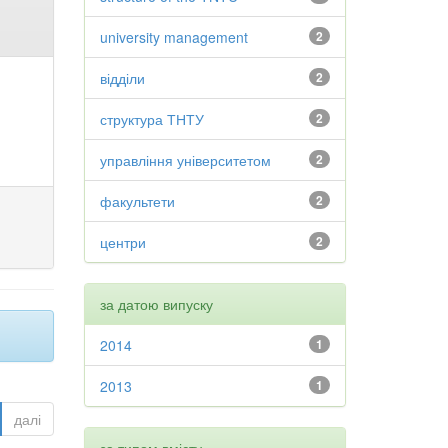
university management
2
відділи
2
структура ТНТУ
2
управління університетом
2
факультети
2
центри
2
за датою випуску
2014
1
2013
1
далі