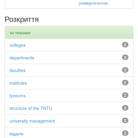
університетом
Розкриття
за темами
colleges
2
departments
2
faculties
2
institutes
2
lyceums
2
structure of the TNTU
2
university management
2
відділи
2