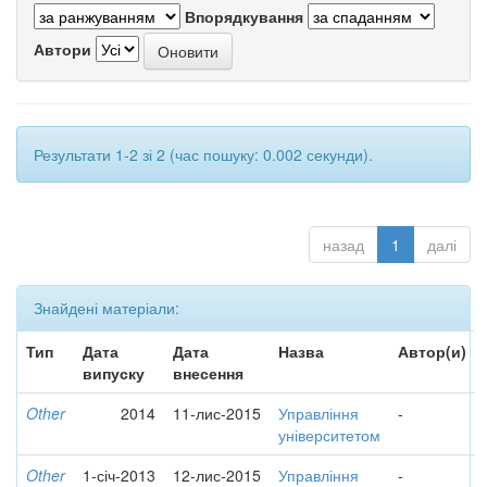
Впорядкування
Автори
Результати 1-2 зі 2 (час пошуку: 0.002 секунди).
назад
1
далі
Знайдені матеріали:
Тип
Дата
Дата
Назва
Автор(и)
випуску
внесення
Other
2014
11-лис-2015
Управління
-
університетом
Other
1-січ-2013
12-лис-2015
Управління
-