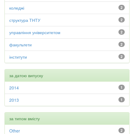
коледжі
2
структура ТНТУ
2
управління університетом
2
факультети
2
інститути
2
за датою випуску
2014
1
2013
1
за типом вмісту
Other
2