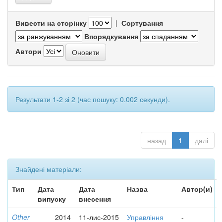
Вивести на сторінку
|
Сортування
Впорядкування
Автори
Результати 1-2 зі 2 (час пошуку: 0.002 секунди).
назад
1
далі
Знайдені матеріали:
Тип
Дата
Дата
Назва
Автор(и)
випуску
внесення
Other
2014
11-лис-2015
Управління
-