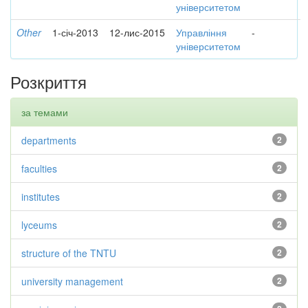
університетом
Other
1-січ-2013
12-лис-2015
Управління
-
університетом
Розкриття
за темами
departments
2
faculties
2
institutes
2
lyceums
2
structure of the TNTU
2
university management
2