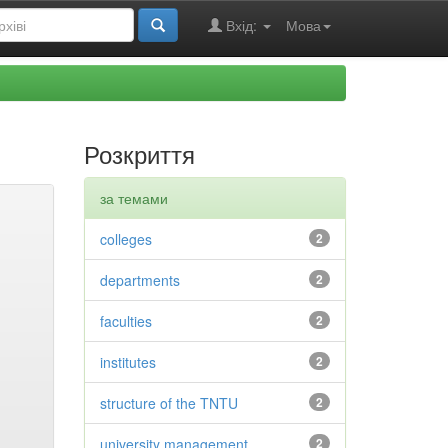
Вхід:
Мова
Розкриття
за темами
colleges
2
departments
2
faculties
2
institutes
2
structure of the TNTU
2
university management
2