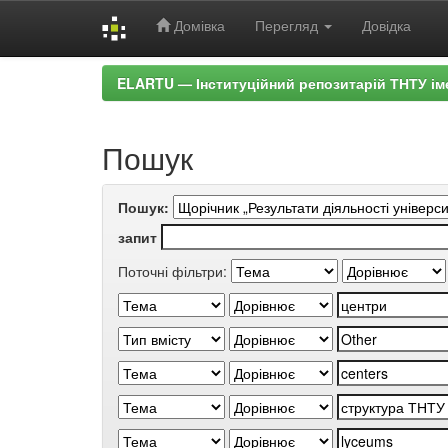
Домівка
Перегляд
Довідка
Skip
ELARTU — Інституційний репозитарій ТНТУ ім
navigation
Пошук
Пошук:
запит
Поточні фільтри: