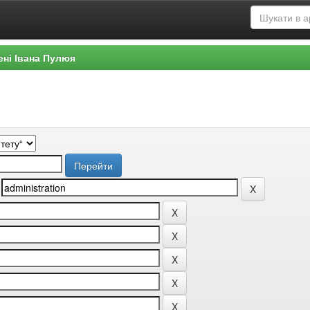
ені Івана Пулюя