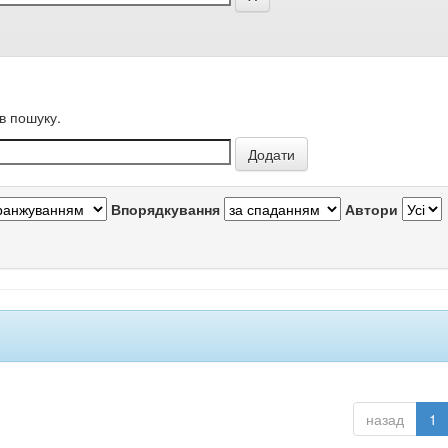
в пошуку.
Впорядкування
Автори
назад
1