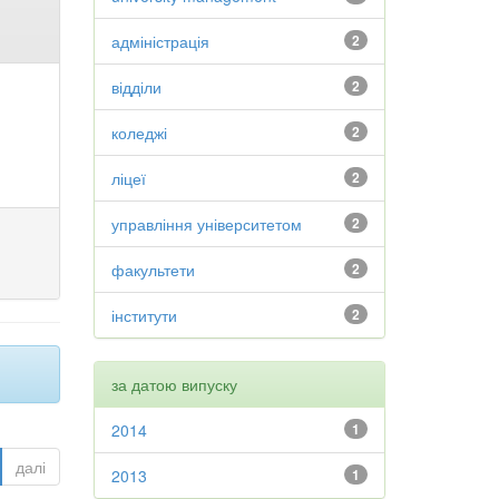
адміністрація
2
відділи
2
коледжі
2
ліцеї
2
управління університетом
2
факультети
2
інститути
2
за датою випуску
2014
1
далі
2013
1