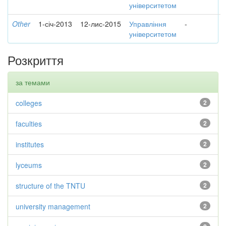
університетом
Other
1-січ-2013
12-лис-2015
Управління
-
університетом
Розкриття
за темами
colleges
2
faculties
2
institutes
2
lyceums
2
structure of the TNTU
2
university management
2