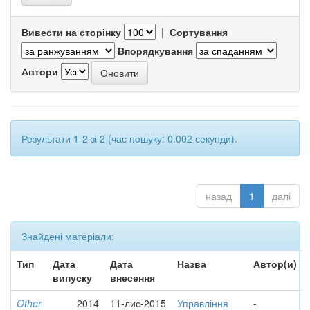
Вивести на сторінку
|
Сортування
Впорядкування
Автори
Результати 1-2 зі 2 (час пошуку: 0.002 секунди).
назад
1
далі
Знайдені матеріали:
Тип
Дата
Дата
Назва
Автор(и)
випуску
внесення
Other
2014
11-лис-2015
Управління
-