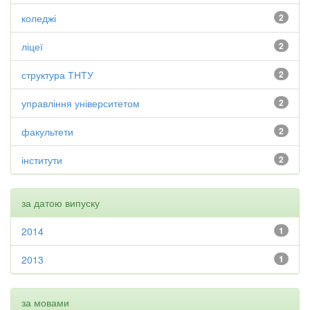
коледжі
2
ліцеї
2
структура ТНТУ
2
управління університетом
2
факультети
2
інститути
2
за датою випуску
2014
1
2013
1
за мовами