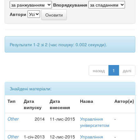
Впорядкування
Автори
Результати 1-2 зі 2 (час пошуку: 0.002 секунди).
назад
1
далі
Знайдені матеріали:
Тип
Дата
Дата
Назва
Автор(и)
випуску
внесення
Other
2014
11-лис-2015
Управління
-
університетом
Other
1-січ-2013
12-лис-2015
Управління
-