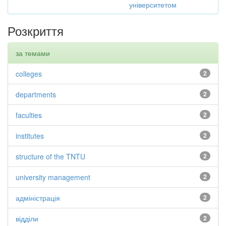
університетом
Розкриття
за темами
colleges
2
departments
2
faculties
2
institutes
2
structure of the TNTU
2
university management
2
адміністрація
2
відділи
2