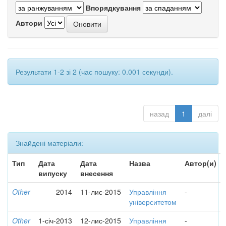
Впорядкування
Автори
Результати 1-2 зі 2 (час пошуку: 0.001 секунди).
назад
1
далі
Знайдені матеріали:
Тип
Дата
Дата
Назва
Автор(и)
випуску
внесення
Other
2014
11-лис-2015
Управління
-
університетом
Other
1-січ-2013
12-лис-2015
Управління
-