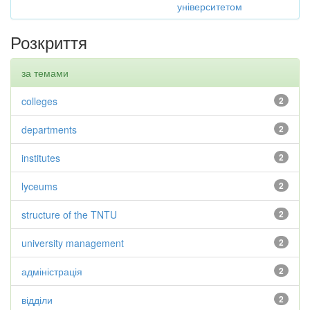
університетом
Розкриття
за темами
colleges
2
departments
2
institutes
2
lyceums
2
structure of the TNTU
2
university management
2
адміністрація
2
відділи
2