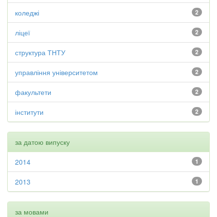
коледжі
2
ліцеї
2
структура ТНТУ
2
управління університетом
2
факультети
2
інститути
2
за датою випуску
2014
1
2013
1
за мовами