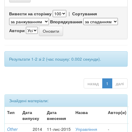
Вивести на сторінку
|
Сортування
Впорядкування
Автори
Результати 1-2 зі 2 (час пошуку: 0.002 секунди).
назад
1
далі
Знайдені матеріали:
Тип
Дата
Дата
Назва
Автор(и)
випуску
внесення
Other
2014
11-лис-2015
Управління
-