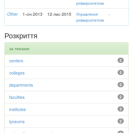
університетом
Other
1-січ-2013
12-лис-2015
Управління
-
університетом
Розкриття
за темами
centers
2
colleges
2
departments
2
faculties
2
institutes
2
lyceums
2