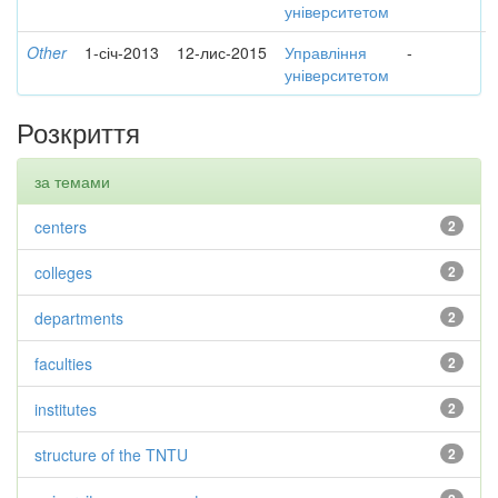
університетом
Other
1-січ-2013
12-лис-2015
Управління
-
університетом
Розкриття
за темами
centers
2
colleges
2
departments
2
faculties
2
institutes
2
structure of the TNTU
2