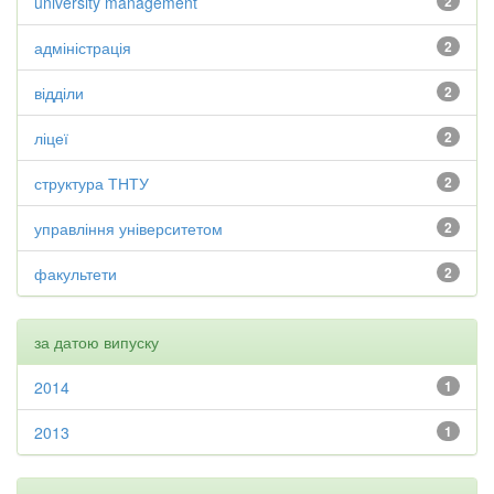
university management
2
адміністрація
2
відділи
2
ліцеї
2
структура ТНТУ
2
управління університетом
2
факультети
2
за датою випуску
2014
1
2013
1