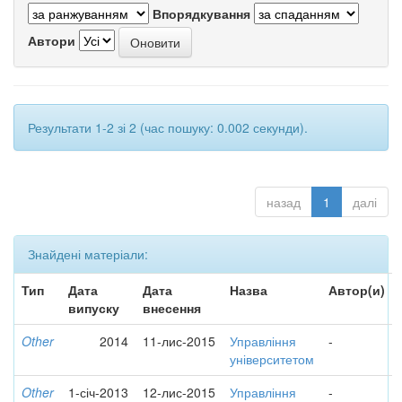
Впорядкування
Автори
Результати 1-2 зі 2 (час пошуку: 0.002 секунди).
назад
1
далі
Знайдені матеріали:
Тип
Дата
Дата
Назва
Автор(и)
випуску
внесення
Other
2014
11-лис-2015
Управління
-
університетом
Other
1-січ-2013
12-лис-2015
Управління
-