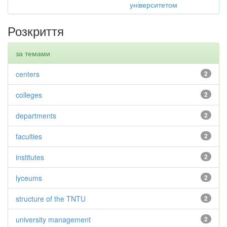
університетом
Розкриття
за темами
centers
2
colleges
2
departments
2
faculties
2
institutes
2
lyceums
2
structure of the TNTU
2
university management
2