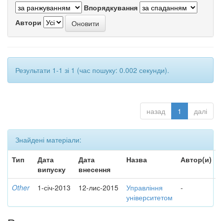
Впорядкування
Автори
Результати 1-1 зі 1 (час пошуку: 0.002 секунди).
назад
1
далі
Знайдені матеріали:
Тип
Дата
Дата
Назва
Автор(и)
випуску
внесення
Other
1-січ-2013
12-лис-2015
Управління
-
університетом