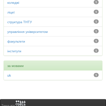
коледжі
1
ліцеї
1
структура ТНТУ
1
управління університетом
1
факультети
1
інститути
1
за мовами
uk
1
Тема від