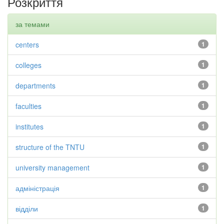
Розкриття
за темами
centers
1
colleges
1
departments
1
faculties
1
institutes
1
structure of the TNTU
1
university management
1
адміністрація
1
відділи
1