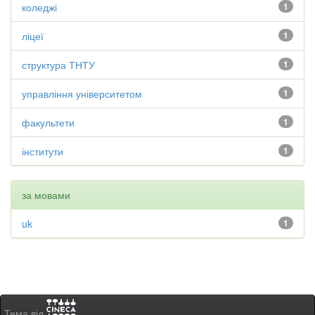
коледжі
1
ліцеї
1
структура ТНТУ
1
управління університетом
1
факультети
1
інститути
1
за мовами
uk
1
Тема від