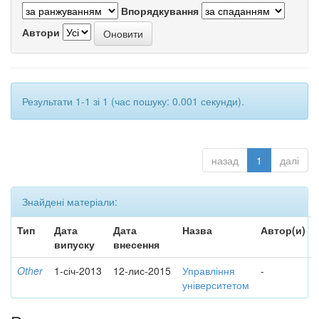
Впорядкування
Автори
Результати 1-1 зі 1 (час пошуку: 0.001 секунди).
назад
1
далі
Знайдені матеріали:
Тип
Дата
Дата
Назва
Автор(и)
випуску
внесення
Other
1-січ-2013
12-лис-2015
Управління
-
університетом