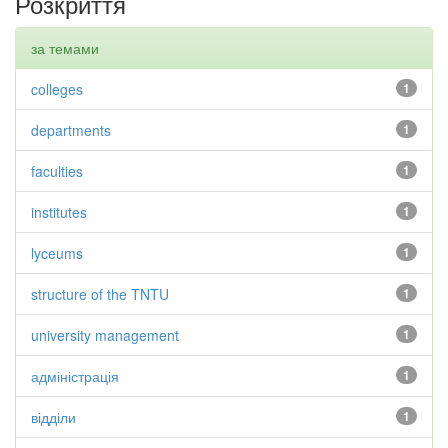
Розкриття
за темами
colleges
1
departments
1
faculties
1
institutes
1
lyceums
1
structure of the TNTU
1
university management
1
адміністрація
1
відділи
1