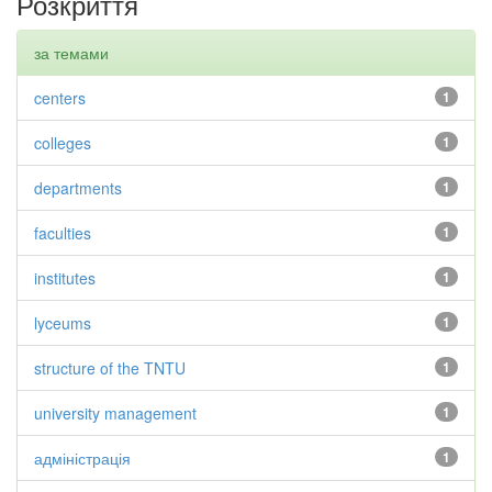
Розкриття
за темами
centers
1
colleges
1
departments
1
faculties
1
institutes
1
lyceums
1
structure of the TNTU
1
university management
1
адміністрація
1