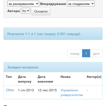
Впорядкування
Автори
Результати 1-1 зі 1 (час пошуку: 0.001 секунди).
назад
1
далі
Знайдені матеріали:
Тип
Дата
Дата
Назва
Автор(и)
випуску
внесення
Other
1-січ-2013
12-лис-2015
Управління
-
університетом