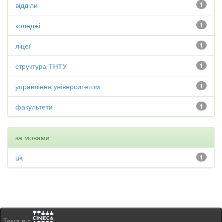
відділи
1
коледжі
1
ліцеї
1
структура ТНТУ
1
управління університетом
1
факультети
1
за мовами
uk
1
Тема від