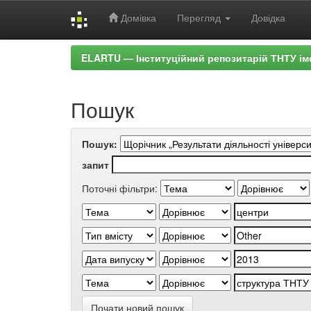
Домівка
Перегляд
Довідка
Skip
ELARTU — Інституційний репозитарій ТНТУ ім
navigation
Пошук
Пошук:
запит
Поточні фільтри:
Почати новий пошук