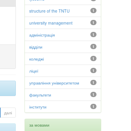
structure of the TNTU
1
university management
1
адміністрація
1
відділи
1
коледжі
1
ліцеї
1
управління університетом
1
факультети
1
інститути
1
далі
за мовами