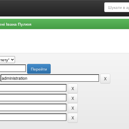
ені Івана Пулюя