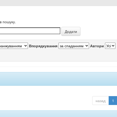
в пошуку.
Впорядкування
Автори
назад
1