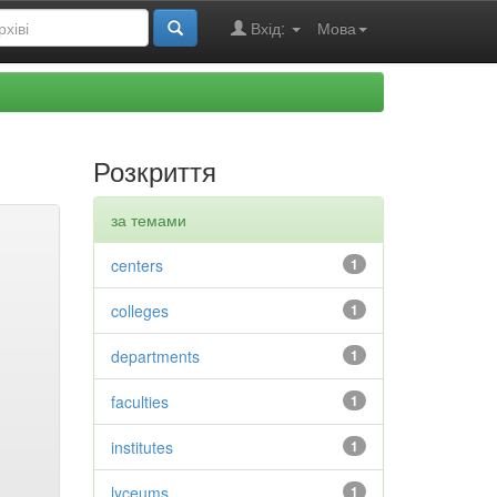
Вхід:
Мова
Розкриття
за темами
centers
1
colleges
1
departments
1
faculties
1
institutes
1
lyceums
1