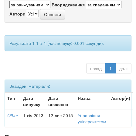
Впорядкування
Автори
Результати 1-1 зі 1 (час пошуку: 0.001 секунди).
назад
1
далі
Знайдені матеріали:
Тип
Дата
Дата
Назва
Автор(и)
випуску
внесення
Other
1-січ-2013
12-лис-2015
Управління
-
університетом