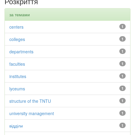
Розкриття
за темами
centers
1
colleges
1
departments
1
faculties
1
institutes
1
lyceums
1
structure of the TNTU
1
university management
1
відділи
1