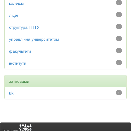
коледжі
1
ліцеї
1
структура ТНТУ
1
управління університетом
1
факультети
1
інститути
1
за мовами
uk
1
Тема від