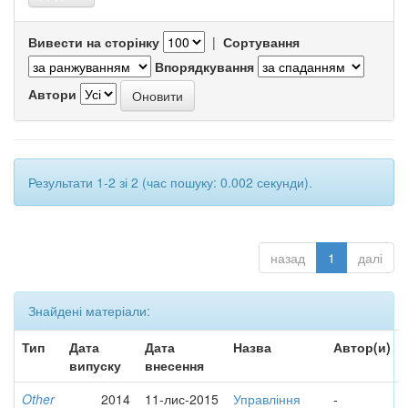
Вивести на сторінку
|
Сортування
Впорядкування
Автори
Результати 1-2 зі 2 (час пошуку: 0.002 секунди).
назад
1
далі
Знайдені матеріали:
Тип
Дата
Дата
Назва
Автор(и)
випуску
внесення
Other
2014
11-лис-2015
Управління
-