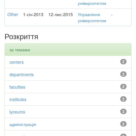
університетом
Other
1-січ-2013
12-лис-2015
Управління
-
університетом
Розкриття
за темами
centers
2
departments
2
faculties
2
institutes
2
lyceums
2
адміністрація
2