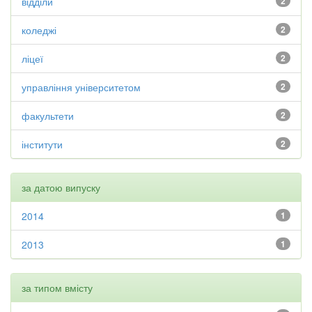
відділи
2
коледжі
2
ліцеї
2
управління університетом
2
факультети
2
інститути
2
за датою випуску
2014
1
2013
1
за типом вмісту