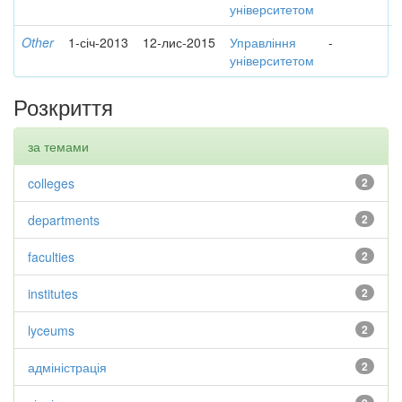
університетом
Other
1-січ-2013
12-лис-2015
Управління
-
університетом
Розкриття
за темами
colleges
2
departments
2
faculties
2
institutes
2
lyceums
2
адміністрація
2