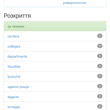
університетом
Розкриття
за темами
centers
1
colleges
1
departments
1
faculties
1
lyceums
1
адміністрація
1
відділи
1
коледжі
1