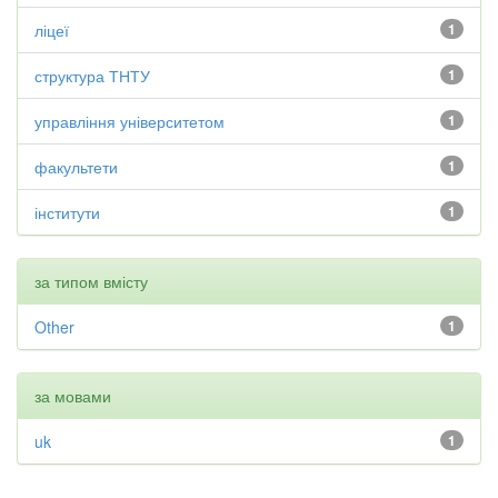
ліцеї
1
структура ТНТУ
1
управління університетом
1
факультети
1
інститути
1
за типом вмісту
Other
1
за мовами
uk
1