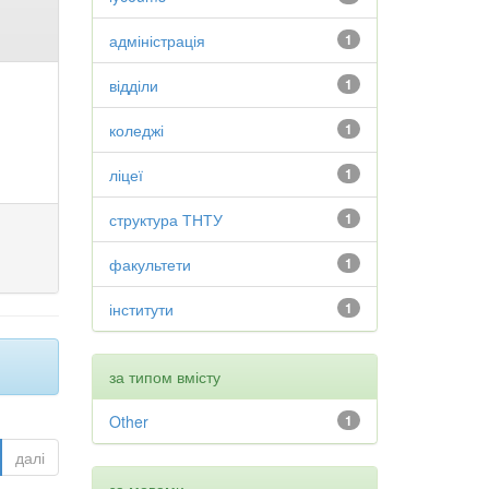
адміністрація
1
відділи
1
коледжі
1
ліцеї
1
структура ТНТУ
1
факультети
1
інститути
1
за типом вмісту
Other
1
далі