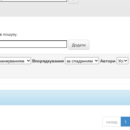
в пошуку.
Впорядкування
Автори
назад
1