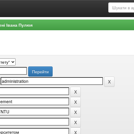
ені Івана Пулюя