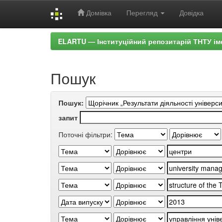
Домівка
Перегляд
Довідка
Skip
ELARTU — Інституційний репозитарій ТНТУ ім
navigation
Пошук
Пошук:
запит
Поточні фільтри: