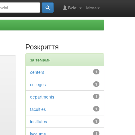
Вхід:
Мова
Розкриття
за темами
centers
1
colleges
1
departments
1
faculties
1
institutes
1
lyceums
1