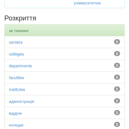
університетом
Розкриття
за темами
centers
2
colleges
2
departments
2
faculties
2
institutes
2
адміністрація
2
відділи
2
коледжі
2