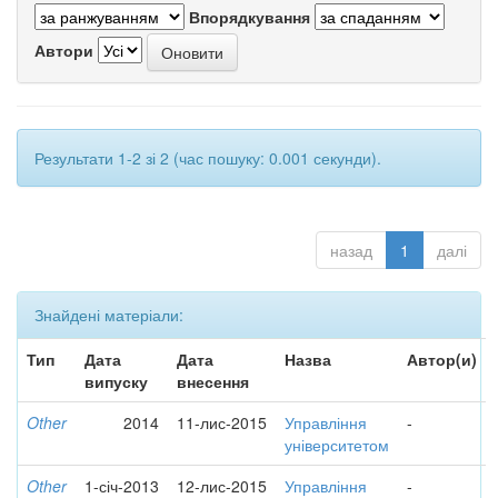
Впорядкування
Автори
Результати 1-2 зі 2 (час пошуку: 0.001 секунди).
назад
1
далі
Знайдені матеріали:
Тип
Дата
Дата
Назва
Автор(и)
випуску
внесення
Other
2014
11-лис-2015
Управління
-
університетом
Other
1-січ-2013
12-лис-2015
Управління
-