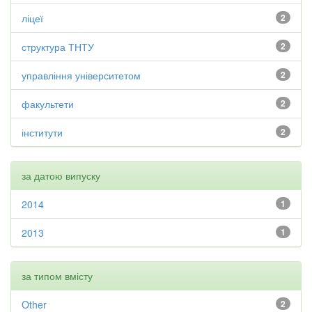
ліцеї
2
структура ТНТУ
2
управління університетом
2
факультети
2
інститути
2
за датою випуску
2014
1
2013
1
за типом вмісту
Other
2