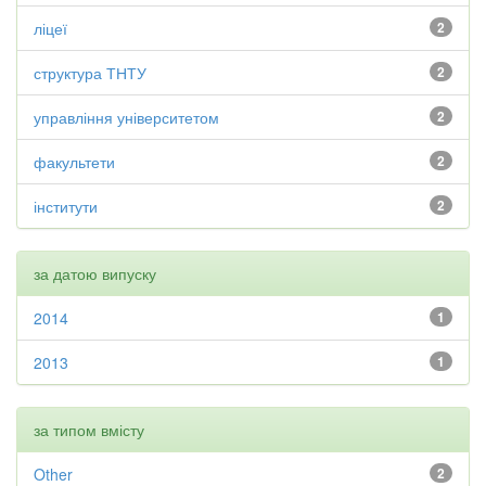
ліцеї
2
структура ТНТУ
2
управління університетом
2
факультети
2
інститути
2
за датою випуску
2014
1
2013
1
за типом вмісту
Other
2