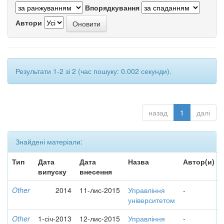
Впорядкування
Автори
Результати 1-2 зі 2 (час пошуку: 0.002 секунди).
назад
1
далі
Знайдені матеріали:
Тип
Дата
Дата
Назва
Автор(и)
випуску
внесення
Other
2014
11-лис-2015
Управління
-
університетом
Other
1-січ-2013
12-лис-2015
Управління
-