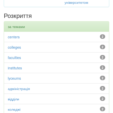
університетом
Розкриття
за темами
centers
2
colleges
2
faculties
2
institutes
2
lyceums
2
адміністрація
2
відділи
2
коледжі
2