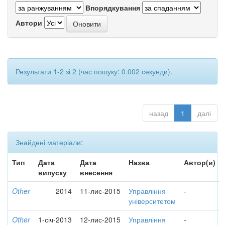
Впорядкування
Автори
Результати 1-2 зі 2 (час пошуку: 0.002 секунди).
назад
1
далі
Знайдені матеріали:
Тип
Дата
Дата
Назва
Автор(и)
випуску
внесення
Other
2014
11-лис-2015
Управління
-
університетом
Other
1-січ-2013
12-лис-2015
Управління
-