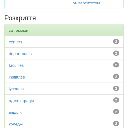
університетом
Розкриття
за темами
centers
2
departments
2
faculties
2
institutes
2
lyceums
2
адміністрація
2
відділи
2
коледжі
2