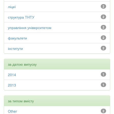
ліцеї
2
структура ТНТУ
2
управління університетом
2
факультети
2
інститути
2
за датою випуску
2014
1
2013
1
за типом вмісту
Other
2