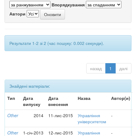
Впорядкування
Автори
Результати 1-2 зі 2 (час пошуку: 0.002 секунди).
назад
1
далі
Знайдені матеріали:
Тип
Дата
Дата
Назва
Автор(и)
випуску
внесення
Other
2014
11-лис-2015
Управління
-
університетом
Other
1-січ-2013
12-лис-2015
Управління
-