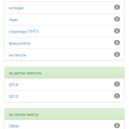
коледжі
2
ліцеї
2
структура ТНТУ
2
факультети
2
інститути
2
за датою випуску
2014
1
2013
1
за типом вмісту
Other
2