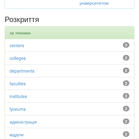
університетом
Розкриття
за темами
centers
2
colleges
2
departments
2
faculties
2
institutes
2
lyceums
2
адміністрація
2
відділи
2