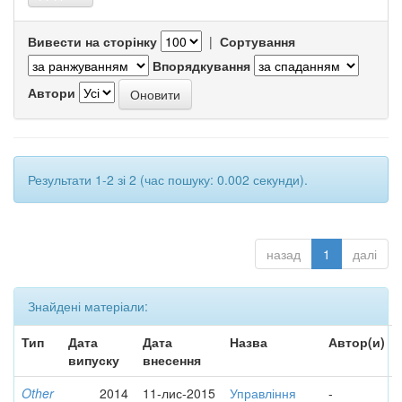
Вивести на сторінку
|
Сортування
Впорядкування
Автори
Результати 1-2 зі 2 (час пошуку: 0.002 секунди).
назад
1
далі
Знайдені матеріали:
Тип
Дата
Дата
Назва
Автор(и)
випуску
внесення
Other
2014
11-лис-2015
Управління
-