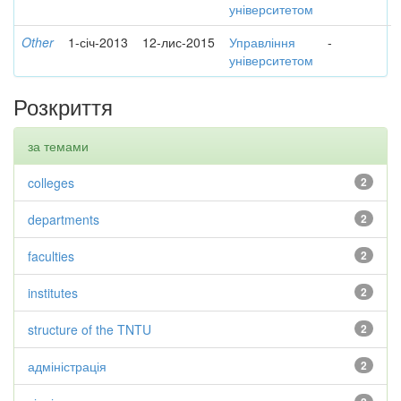
університетом
Other
1-січ-2013
12-лис-2015
Управління
-
університетом
Розкриття
за темами
colleges
2
departments
2
faculties
2
institutes
2
structure of the TNTU
2
адміністрація
2