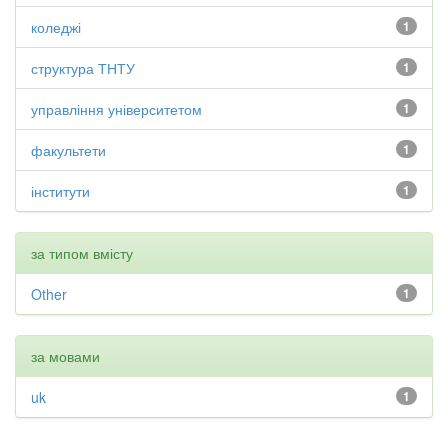
коледжі
1
структура ТНТУ
1
управління університетом
1
факультети
1
інститути
1
за типом вмісту
Other
1
за мовами
uk
1