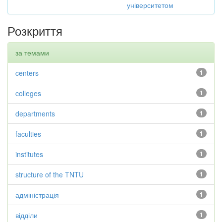
університетом
Розкриття
за темами
centers
1
colleges
1
departments
1
faculties
1
institutes
1
structure of the TNTU
1
адміністрація
1
відділи
1