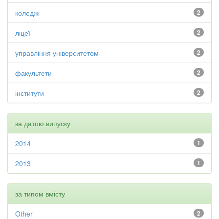
коледжі
2
ліцеї
2
управління університетом
2
факультети
2
інститути
2
за датою випуску
2014
1
2013
1
за типом вмісту
Other
2