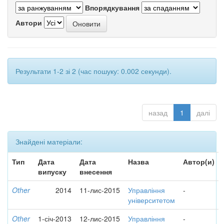
Впорядкування
Автори
Результати 1-2 зі 2 (час пошуку: 0.002 секунди).
назад
1
далі
Знайдені матеріали:
Тип
Дата
Дата
Назва
Автор(и)
випуску
внесення
Other
2014
11-лис-2015
Управління
-
університетом
Other
1-січ-2013
12-лис-2015
Управління
-