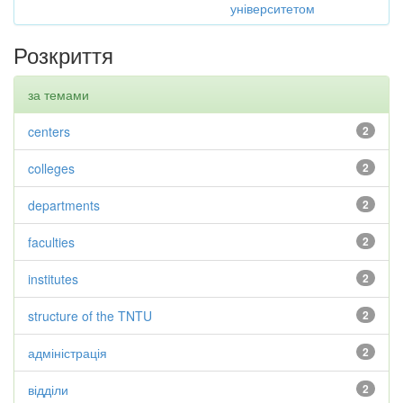
університетом
Розкриття
за темами
centers
2
colleges
2
departments
2
faculties
2
institutes
2
structure of the TNTU
2
адміністрація
2
відділи
2