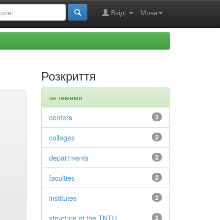
Вхід:
Мова
Розкриття
за темами
centers
2
colleges
2
departments
2
faculties
2
institutes
2
structure of the TNTU
2