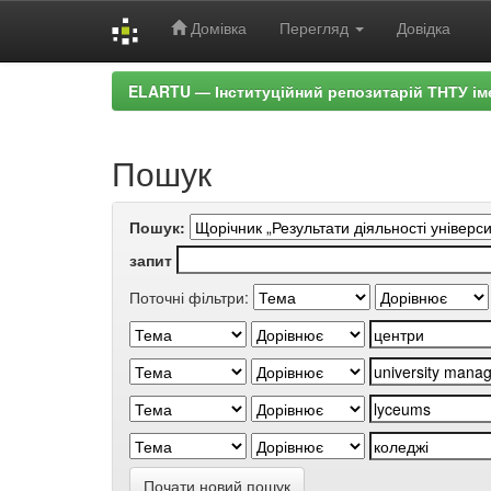
Домівка
Перегляд
Довідка
Skip
ELARTU — Інституційний репозитарій ТНТУ ім
navigation
Пошук
Пошук:
запит
Поточні фільтри:
Почати новий пошук