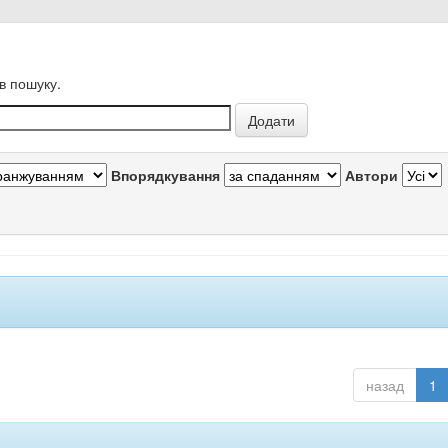
в пошуку.
Впорядкування
Автори
назад
1