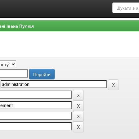
ені Івана Пулюя