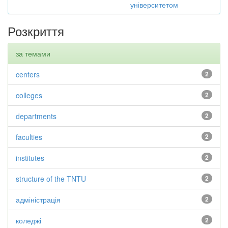
університетом
Розкриття
за темами
centers
2
colleges
2
departments
2
faculties
2
institutes
2
structure of the TNTU
2
адміністрація
2
коледжі
2