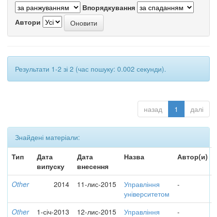
Впорядкування
Автори
Результати 1-2 зі 2 (час пошуку: 0.002 секунди).
назад
1
далі
Знайдені матеріали:
Тип
Дата
Дата
Назва
Автор(и)
випуску
внесення
Other
2014
11-лис-2015
Управління
-
університетом
Other
1-січ-2013
12-лис-2015
Управління
-