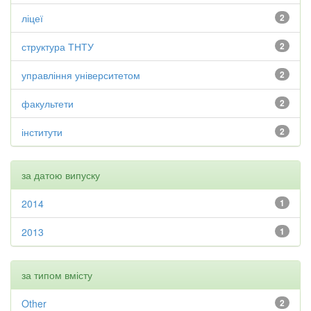
ліцеї
2
структура ТНТУ
2
управління університетом
2
факультети
2
інститути
2
за датою випуску
2014
1
2013
1
за типом вмісту
Other
2