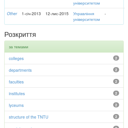
університетом
Other
1-січ-2013
12-лис-2015
Управління
-
університетом
Розкриття
за темами
colleges
2
departments
2
faculties
2
institutes
2
lyceums
2
structure of the TNTU
2